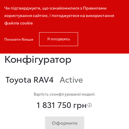
Запис на тест-драйв
Чи підтверджуєте, що ознайомилися з Правилами
користування сайтом, і погоджуєтеся на використання
файлів cookie
Показати більше
Я погоджуюсь
Головна
Конфігуратор
Конфігуратор
Toyota RAV4
Active
Вартість сконфігурованої моделі:
1 831 750 грн
Оформити