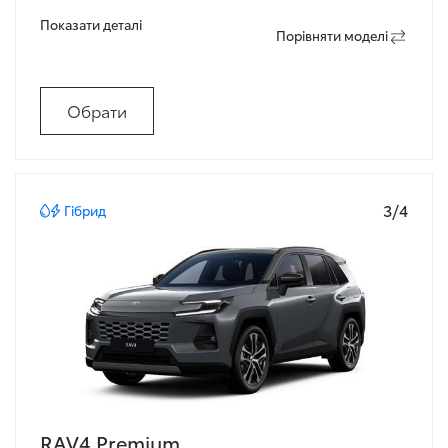
Показати деталi
Порiвняти моделi
Обрати
3/4
Гібрид
RAV4 Premium