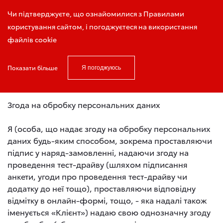
Запис на тест-драйв
Чи підтверджуєте, що ознайомилися з Правилами
користування сайтом, і погоджуєтеся на використання
файлів cookie
Показати більше
Я погоджуюсь
Головна
Згода на обробку персональних даних
Згода на обробку персональних даних
Я (особа, що надає згоду на обробку персональних
даних будь-яким способом, зокрема проставляючи
підпис у наряд-замовленні, надаючи згоду на
проведення тест-драйву (шляхом підписання
анкети, угоди про проведення тест-драйву чи
додатку до неї тощо), проставляючи відповідну
відмітку в онлайн-формі, тощо, - яка надалі також
іменується «Клієнт») надаю свою однозначну згоду