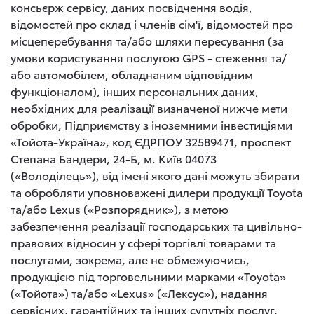
консьєрж сервісу, даних посвідчення водія,
відомостей про склад і членів сім'ї, відомостей про
місцеперебування та/або шляхи пересування (за
умови користування послугою GPS - стеження та/
або автомобілем, обладнаним відповідним
функціоналом), інших персональних даних,
необхідних для реалізації визначеної нижче мети
обробки, Підприємству з іноземними інвестиціями
«Тойота-Україна», код ЄДРПОУ 32589471, проспект
Степана Бандери, 24-Б, м. Київ 04073
(«Володілець»), від імені якого дані можуть збирати
та обробляти уповноважені дилери продукції Toyota
та/або Lexus («Розпорядник»), з метою
забезпечення реалізації господарських та цивільно-
правових відносин у сфері торгівлі товарами та
послугами, зокрема, але не обмежуючись,
продукцією під торговельними марками «Toyota»
(«Тойота») та/або «Lexus» («Лексус»), надання
сервісних, гарантійних та інших супутніх послуг,