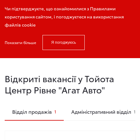
Запис на тест-драйв
Чи підтверджуєте, що ознайомилися з Правилами
користування сайтом, і погоджуєтеся на використання
файлів cookie
Показати більше
Я погоджуюсь
Головна
Вакансії
Відкриті вакансії у Тойота
Центр Рівне "Агат Авто"
Відділ продажів
Адміністративний відділ
1
1