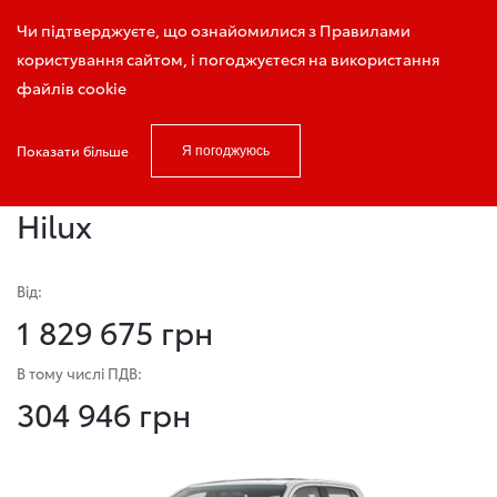
Запис на тест-драйв
Чи підтверджуєте, що ознайомилися з Правилами
користування сайтом, і погоджуєтеся на використання
файлів cookie
Показати більше
Я погоджуюсь
Головна
Модельний ряд
Hilux
Hilux
Від:
1 829 675 грн
В тому числі ПДВ:
304 946 грн