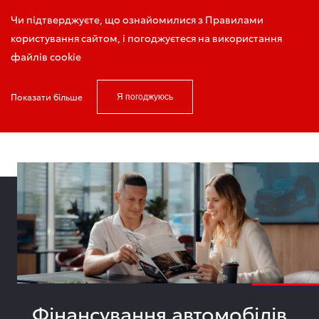
Запис на тест-драйв
Чи підтверджуєте, що ознайомилися з Правилами
користування сайтом, і погоджуєтеся на використання
файлів cookie
Показати більше
Я погоджуюсь
Головна
Кредитування та лізинг
Фінансування автомобілів