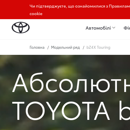
Чи підтверджуєте, що ознайомилися з Правилами
+380732420042
+380981820042
cookie
Автомобілі
Фі
Головна
Модельний ряд
bZ4X Touring
Абсолют
TOYOTA b