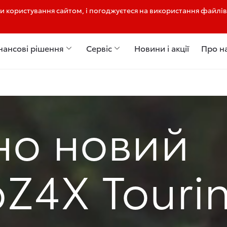
 користування сайтом, і погоджуєтеся на використання файлів
нансові рішення
Сервіс
Новини і акції
Про н
но новий
Z4X Touri