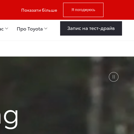
Показати більше
Я погоджуюсь
Запис на тест-драйв
ас
Про Toyota
ng