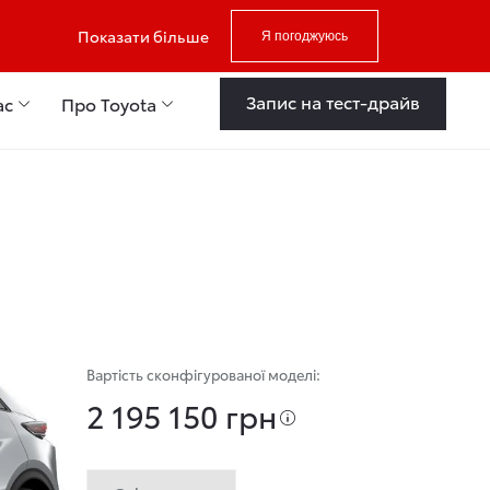
Показати більше
Я погоджуюсь
Запис на тест-драйв
ас
Про Toyota
Вартість сконфігурованої моделі:
2 195 150 грн