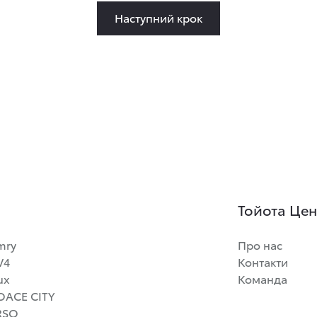
Наступний крок
Тойота Цент
mry
Про нас
V4
Контакти
ux
Команда
OACE CITY
RSO