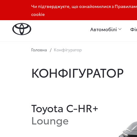
Чи підтверджуєте, що ознайомилися з Правилами
+380732420042
+380981820042
cookie
Автомобілі
Фі
Головна
Конфігуратор
КОНФІГУРАТОР
Toyota C-HR+
Lounge