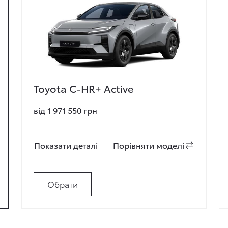
Toyota C-HR+ Active
від 1 971 550 грн
Показати деталi
Порiвняти моделi
Обрати