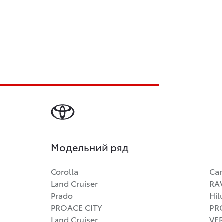
Модельний ряд
Corolla
Ca
Land Cruiser
RA
Prado
Hil
PROACE CITY
PR
Land Cruiser
VE