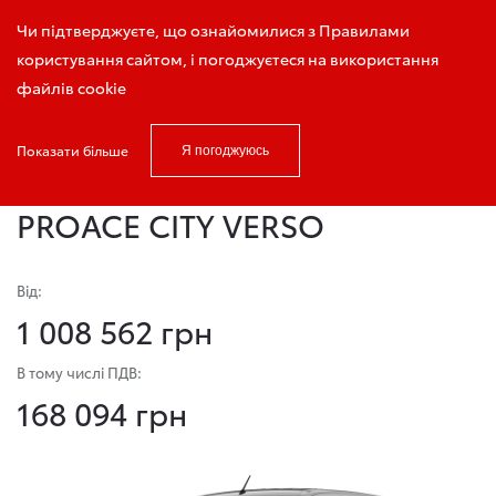
Запис на тест-драйв
Чи підтверджуєте, що ознайомилися з Правилами
користування сайтом, і погоджуєтеся на використання
файлів cookie
Показати більше
Я погоджуюсь
Головна
Модельний ряд
PROACE CITY VERSO
PROACE CITY VERSO
Від:
1 008 562 грн
В тому числі ПДВ:
168 094 грн