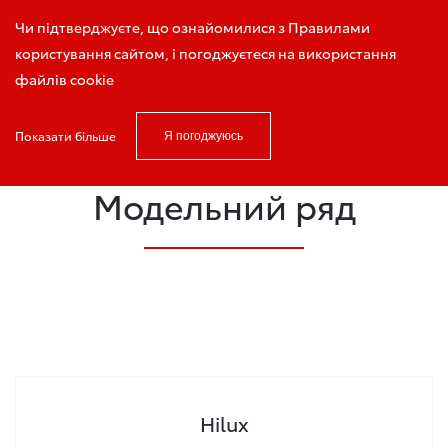
Запис на тест-драйв
Чи підтверджуєте, що ознайомилися з Правилами
користування сайтом, і погоджуєтеся на використання
файлів cookie
Показати більше
Я погоджуюсь
Головна
Модельний ряд
Модельний ряд
Hilux