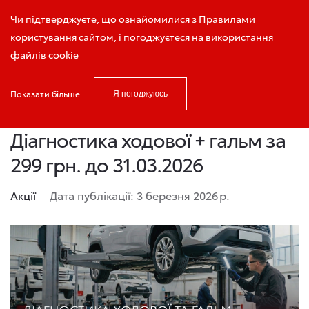
Запис на тест-драйв
Чи підтверджуєте, що ознайомилися з Правилами
користування сайтом, і погоджуєтеся на використання
файлів cookie
Показати більше
Я погоджуюсь
Головна
Новини і акції
Діагностика ходової + гальм за 299 грн
Діагностика ходової + гальм за
299 грн. до 31.03.2026
Акції
Дата публікації: 3 березня 2026 р.