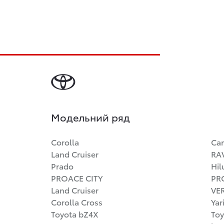
Модельний ряд
Corolla
Ca
Land Cruiser
RA
Prado
Hil
PROACE CITY
PR
Land Cruiser
VE
Corolla Cross
Yar
Toyota bZ4X
Toy