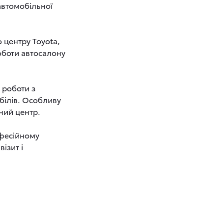
 автомобільної
 центру Toyota,
роботи автосалону
 роботи з
білів. Особливу
ний центр.
офесійному
ізит і