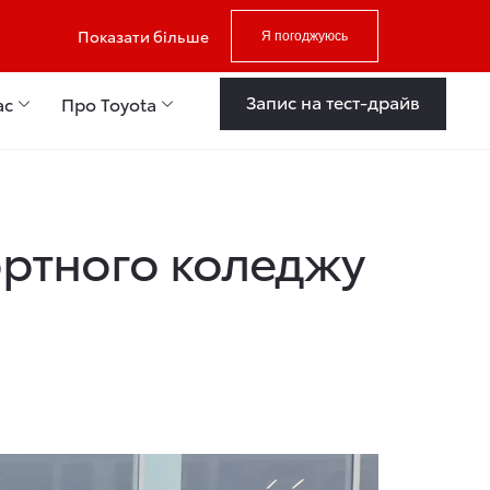
Показати більше
Я погоджуюсь
Запис на тест-драйв
ас
Про Toyota
ортного коледжу