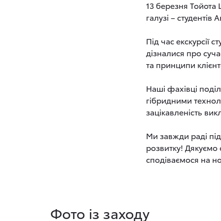
13 березня Тойота 
галузі – студентів
Під час екскурсії 
дізналися про суча
та принципи клієнт
Наші фахівці поді
гібридними технол
зацікавленість вик
Ми завжди раді пі
розвитку! Дякуємо 
сподіваємося на нов
Фото із заходу