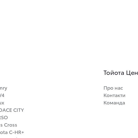
Тойота Цент
mry
Про нас
V4
Контакти
ux
Команда
OACE CITY
RSO
is Cross
ota C-HR+