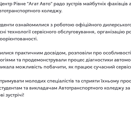
Центр Рівне "Агат Авто" радо зустрів майбутніх фахівців
 Автотранспортного коледжу.
студенти ознайомилися з роботою офіційного дилерського
сні технології сервісного обслуговування, організацію 
оорієнтованості.
лилися практичним досвідом, розповіли про особливості
огіями та продемонстрували процес діагностики автомо
ликала можливість побачити, як працює сучасний сервіс
дтримувати молодих спеціалістів та сприяти їхньому пр
студентам та викладачам Автотранспортного коледжу за в
і зустрічі!