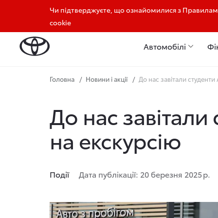
Чи підтверджуєте, що ознайомилися з Правилами
+380732420042
+380981820042
cookie
Автомобілі
Фі
Головна
Новини і акції
До нас завітали студент
До нас завітали
на екскурсію
Події
Дата публікації: 20 березня 2025 р.