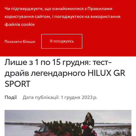
Запис на тест-драйв
Чи підтверджуєте, що ознайомилися з Правилами
користування сайтом, і погоджуєтеся на використання
файлів cookie
Показати більше
Я погоджуюсь
Головна
Новини і акції
Лише з 1 по 15 грудня: тест-драйв ле
Лише з 1 по 15 грудня: тест-
драйв легендарного HILUX GR
SPORT
Події
Дата публікації: 1 грудня 2023 р.