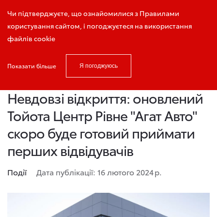
Запис на тест-драйв
Чи підтверджуєте, що ознайомилися з Правилами
користування сайтом, і погоджуєтеся на використання
файлів cookie
Показати більше
Я погоджуюсь
Головна
Новини і акції
Невдовзі відкриття: оновлений Тойота 
Невдовзі відкриття: оновлений
Тойота Центр Рівне "Агат Авто"
скоро буде готовий приймати
перших відвідувачів
Події
Дата публікації: 16 лютого 2024 р.