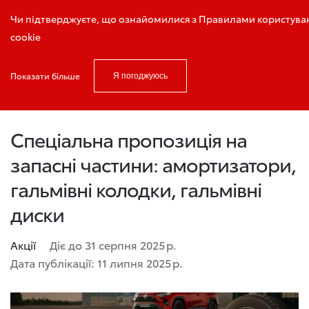
Запис на тест-драйв
Чи підтверджуєте, що ознайомилися з Правилами користуван
cookie
Показати більше
Я погоджуюсь
Головна
Новини і акції
Спеціальна пропозиція на запасні част
Спеціальна пропозиція на
запасні частини: амортизатори,
гальмівні колодки, гальмівні
диски
Акції
Діє до 31 серпня 2025 р.
Дата публікації: 11 липня 2025 р.