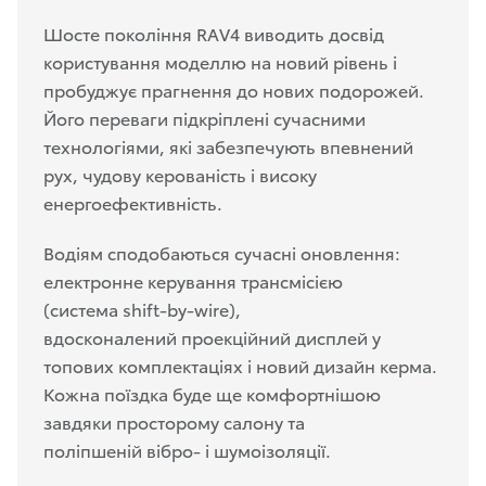
Шосте покоління RAV4 виводить досвід
користування моделлю на новий рівень і
пробуджує прагнення до нових подорожей.
Його переваги
підкріплені
сучасними
технологіями, які забезпечують впевнений
рух, чудову керованість і високу
енергоефективність.
Водіям сподобаються сучасні оновлення:
електронне керування трансмісією
(система shift-by-wire),
вдосконалений
проекційний
дисплей у
топових комплектаціях і новий дизайн керма.
Кожна поїздка буде ще комфортнішою
завдяки просторому салону та
поліпшеній вібро- і шумоізоляції.