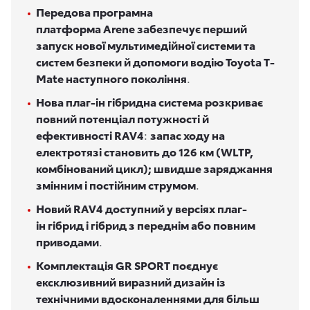
Передова програмна
платформа Arene забезпечує перший
запуск нової мультимедійної системи та
систем безпеки й допомоги водію Toyota T-
Mate наступного покоління
.
Нова плаг
-
ін
гібридна система розкриває
повний потенціал потужності й
ефективності RAV4
:
запас ходу на
електротязі становить до 126 км (WLTP,
комбінований цикл); швидше заряджання
змінним і постійним струмом
.
Новий RAV4 доступний у версіях плаг
-
ін
гібрид і гібрид з переднім або повним
приводами
.
Комплектація GR SPORT поєднує
ексклюзивний виразний дизайн із
технічними вдосконаленнями для більш