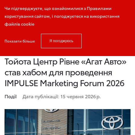
Запис на тест-драйв
Чи підтверджуєте, що ознайомилися з Правилами
користування сайтом, і погоджуєтеся на використання
файлів cookie
Показати більше
Я погоджуюсь
Головна
Новини і акції
Тойота Центр Рівне «Агат Авто» став 
Тойота Центр Рівне «Агат Авто»
став хабом для проведення
IMPULSE Marketing Forum 2026
Події
Дата публікації: 15 червня 2026 р.