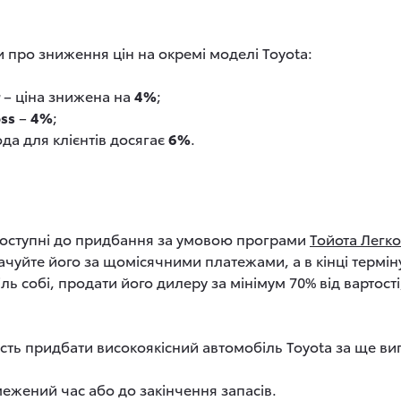
 про зниження цін на окремі моделі Toyota:
– ціна знижена на
4%
;
oss
–
4%
;
ода для клієнтів досягає
6%
.
доступні до придбання за умовою програми
Тойота Лег
ачуйте його за щомісячними платежами, а в кінці термін
ь собі, продати його дилеру за мінімум 70% від вартості
сть придбати високоякісний автомобіль Toyota за ще ви
ежений час або до закінчення запасів.