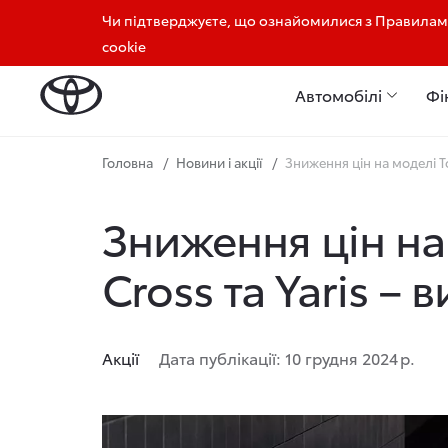
Чи підтверджуєте, що ознайомилися з Правилами
+380732420042
+380981820042
cookie
Автомобілі
Фі
Головна
Новини і акції
Зниження цін на моделі To
Зниження цін на 
Cross та Yaris – 
Акції
Дата публікації: 10 грудня 2024 р.