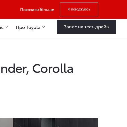
Показати більше
Я погоджуюсь
Запис на тест-драйв
ас
Про Toyota
nder, Corolla