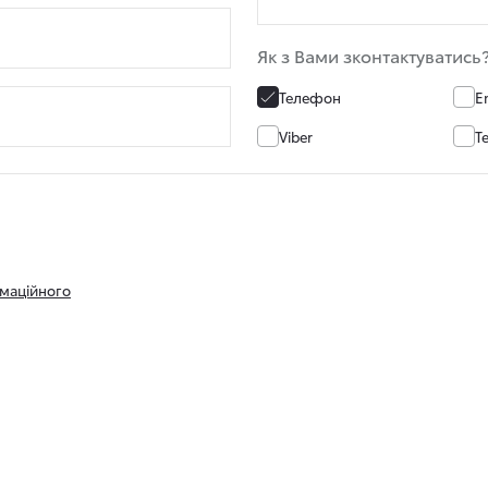
Як з Вами зконтактуватись
Телефон
E
Viber
T
маційного