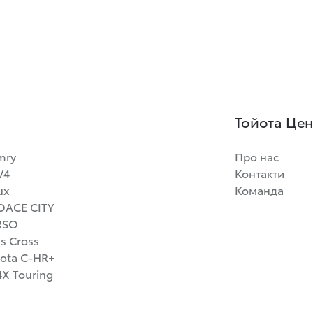
Тойота Цент
mry
Про нас
V4
Контакти
ux
Команда
OACE CITY
RSO
is Cross
ota C-HR+
X Touring