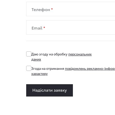
Телефон
Email
Даю згоду на обробку
персональних
даних
Згода на отримання
повідомлень рекламно-інфор
характеру
Надіслати заявку