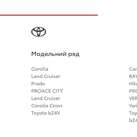
Модельний ряд
Corolla
Ca
Land Cruiser
RA
Prado
Hil
PROACE CITY
PR
Land Cruiser
VE
Corolla Cross
Yar
Toyota bZ4X
Toy
bZ4