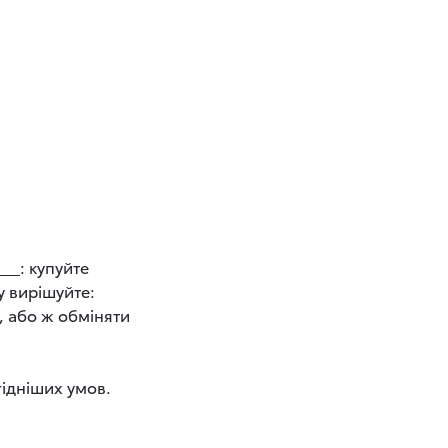
ко
: купуйте
у вирішуйте:
, або ж обміняти
гідніших умов.